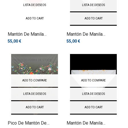
LISTA DE DESEOS
LISTA DE DESEOS
ADD TO CART
ADD TO CART
Mantón De Manila
Mantón De Manila
Bordado A...
Bordado A...
55,00 €
55,00 €
PRODUCTO FUERA DE STOCK
ADD TO COMPARE
ADD TO COMPARE
LISTA DE DESEOS
LISTA DE DESEOS
ADD TO CART
ADD TO CART
Pico De Mantón De
Mantón De Manila