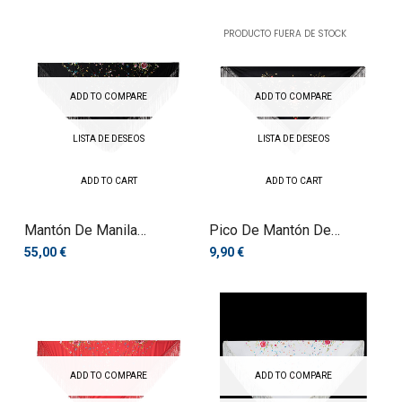
PRODUCTO FUERA DE STOCK
ADD TO COMPARE
ADD TO COMPARE
LISTA DE DESEOS
LISTA DE DESEOS
ADD TO CART
ADD TO CART
Mantón De Manila
Pico De Mantón De
Bordado A...
Manila...
55,00 €
9,90 €
ADD TO COMPARE
ADD TO COMPARE