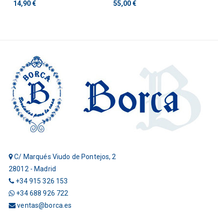
Manila...
Bordado A...
14,90 €
55,00 €
C/ Marqués Viudo de Pontejos, 2
28012 - Madrid
+34 915 326 153
+34 688 926 722
ventas@borca.es