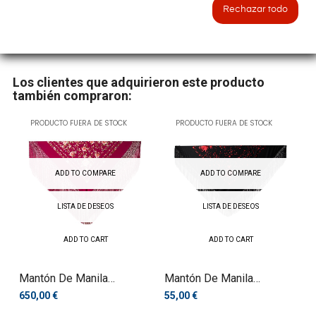
Rechazar todo
Los clientes que adquirieron este producto
también compraron:
PRODUCTO FUERA DE STOCK
PRODUCTO FUERA DE STOCK
ADD TO COMPARE
ADD TO COMPARE
LISTA DE DESEOS
LISTA DE DESEOS
ADD TO CART
ADD TO CART
Mantón De Manila
Mantón De Manila
Bordado A...
Bordado A...
650,00 €
55,00 €