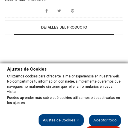
DETALLES DEL PRODUCTO
Ficha técnica
Ajustes de Cookies
Medida
150x80 cm más flecos
Utilizamos cookies para ofrecerte la mejor experiencia en nuestra web.
No compartimos tu información con nadie, simplemente queremos que
navegues normalmente sin tener que rellenar formularios en cada
Bordado
A Máquina
visita.
Puedes aprender más sobre qué cookies utilizamos o desactivarlas en
los ajustes.
Composición
100% Poliester
Color
Negro/Multicolor
Ajustes de Cookies
Aceptar todo