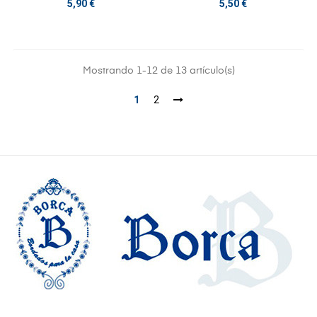
Precio
Precio
5,90 €
5,50 €
Mostrando 1-12 de 13 artículo(s)
1
2