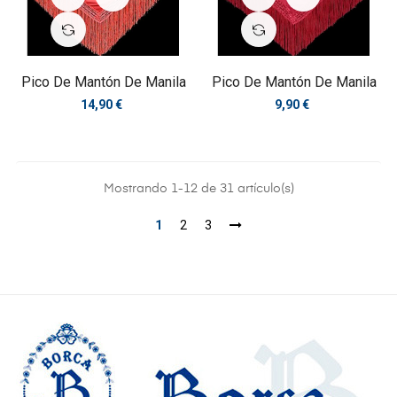
Pico De Mantón De Manila
Pico De Mantón De Manila
Precio
Precio
14,90 €
9,90 €
Mostrando 1-12 de 31 artículo(s)
1
2
3