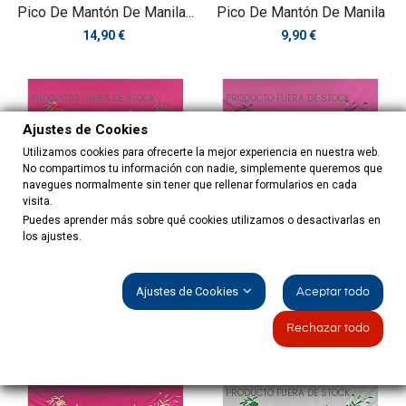
Pico De Mantón De Manila...
Pico De Mantón De Manila
Precio
Precio
14,90 €
9,90 €
PRODUCTO FUERA DE STOCK
PRODUCTO FUERA DE STOCK
Ajustes de Cookies
Utilizamos cookies para ofrecerte la mejor experiencia en nuestra web.
No compartimos tu información con nadie, simplemente queremos que
navegues normalmente sin tener que rellenar formularios en cada
visita.
Puedes aprender más sobre qué cookies utilizamos o desactivarlas en
los ajustes.
Ajustes de Cookies
Aceptar todo
Pico De Mantón De Manila
Pico De Mantón De Manila
Precio
Precio
14,90 €
14,90 €
Rechazar todo
PRODUCTO FUERA DE STOCK
PRODUCTO FUERA DE STOCK