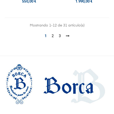
Precio
Precio
550,00 €
1.990,00 €
Mostrando 1-12 de 31 artículo(s)
1
2
3