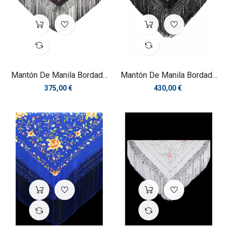
Mantón De Manila Bordado
Mantón De Manila Bordado
A...
A...
Precio
Precio
375,00 €
430,00 €