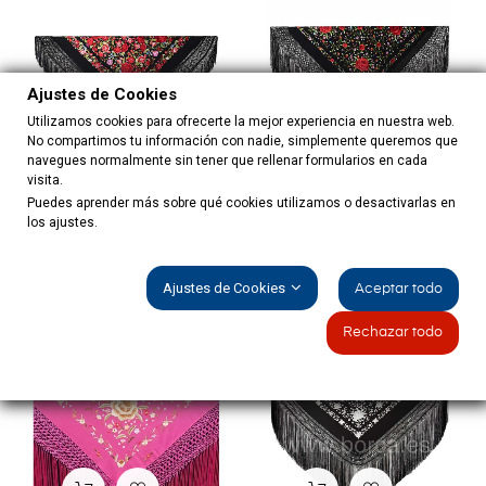
Ajustes de Cookies
Utilizamos cookies para ofrecerte la mejor experiencia en nuestra web.
No compartimos tu información con nadie, simplemente queremos que
navegues normalmente sin tener que rellenar formularios en cada
visita.
Puedes aprender más sobre qué cookies utilizamos o desactivarlas en
los ajustes.
Mantón De Manila Bordado
Mantón De Manila Bordado
A...
A...
Precio
Precio
1.890,00 €
535,00 €
Ajustes de Cookies
Aceptar todo
Rechazar todo