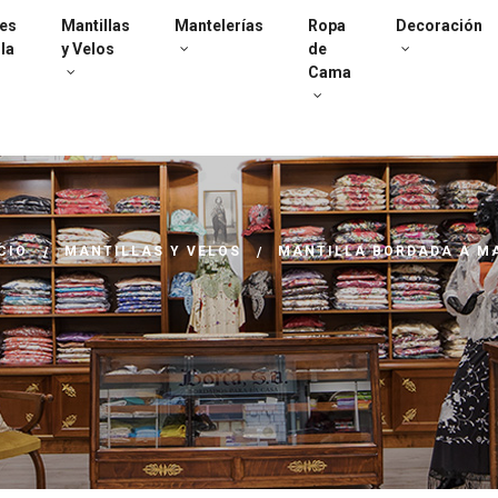
es
Mantillas
Mantelerías
Ropa
Decoración
la
y Velos
de
Cama
CIO
MANTILLAS Y VELOS
MANTILLA BORDADA A M