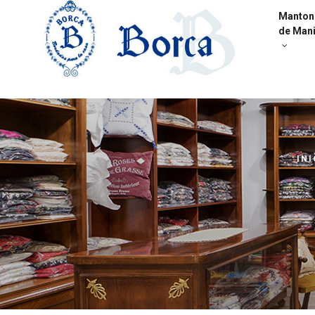
Manton
de Mani
INI