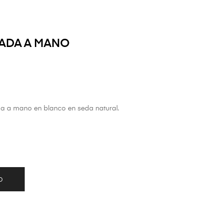
ADA A MANO
da a mano en blanco en seda natural.
O