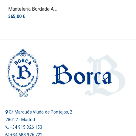
Mantelería Bordada A
Mano
365,00 €
C/ Marqués Viudo de Pontejos, 2
28012 - Madrid
+34 915 326 153
+34 688 926 722