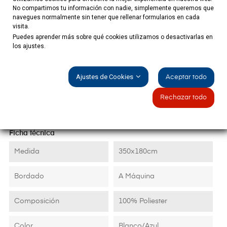
ÚLTIMAS UNIDADES EN STOCK
No compartimos tu información con nadie, simplemente queremos que
Referencia:
navegues normalmente sin tener que rellenar formularios en cada
visita.
Puedes aprender más sobre qué cookies utilizamos o desactivarlas en
los ajustes.
DETALLES DEL PRODUCTO
Ajustes de Cookies
Aceptar todo
Rechazar todo
Ficha técnica
Medida
350x180cm
Bordado
A Máquina
Composición
100% Poliester
Color
Blanco/Azul