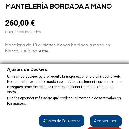
MANTELERÍA BORDADA A MANO
260,00 €
Impuestos incluidos
Mantelería de 18 cubiertos blanca bordada a mano en
blanco, 100% poliester.
Ajustes de Cookies
TAMAÑO: 400X220CM
Utilizamos cookies para ofrecerte la mejor experiencia en nuestra web.
No compartimos tu información con nadie, simplemente queremos que
navegues normalmente sin tener que rellenar formularios en cada
CANTIDAD
visita.
Puedes aprender más sobre qué cookies utilizamos o desactivarlas en
los ajustes.
AÑADIR AL CARRITO
Ajustes de Cookies
Aceptar todo