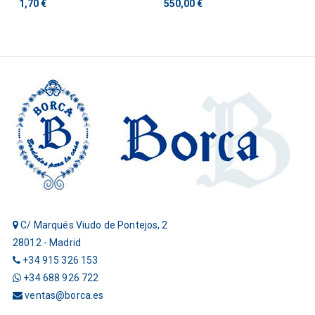
Mano
1,70 €
550,00 €
C/ Marqués Viudo de Pontejos, 2
28012 - Madrid
+34 915 326 153
+34 688 926 722
ventas@borca.es