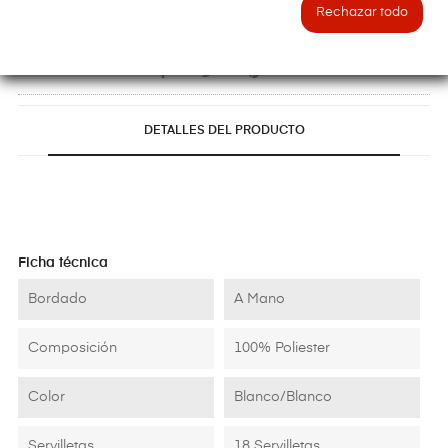
PRODUCTO FUERA DE STOCK
Rechazar todo
Referencia:
DETALLES DEL PRODUCTO
Ficha técnica
Bordado
A Mano
Composición
100% Poliester
Color
Blanco/Blanco
Servilletas
18 Servilletas