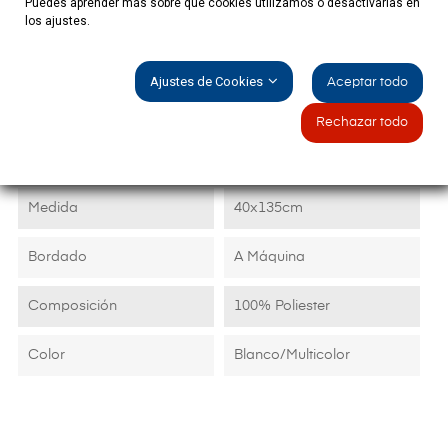
Puedes aprender más sobre qué cookies utilizamos o desactivarlas en
los ajustes.
DETALLES DEL PRODUCTO
Ajustes de Cookies
Aceptar todo
Rechazar todo
Ficha técnica
Medida
40x135cm
Bordado
A Máquina
Composición
100% Poliester
Color
Blanco/Multicolor