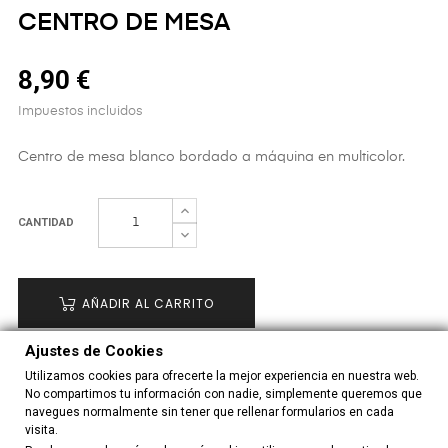
CENTRO DE MESA
8,90 €
Impuestos incluidos
Centro de mesa blanco bordado a máquina en multicolor.
CANTIDAD
AÑADIR AL CARRITO
Ajustes de Cookies
Utilizamos cookies para ofrecerte la mejor experiencia en nuestra web.
41165HW9
Referencia:
No compartimos tu información con nadie, simplemente queremos que
navegues normalmente sin tener que rellenar formularios en cada
visita.