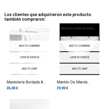
Los clientes que adquirieron este producto
también compraron:
PRODUCTO FUERA DE STOCK
ADD TO COMPARE
ADD TO COMPARE
LISTA DE DESEOS
LISTA DE DESEOS
ADD TO CART
ADD TO CART
Mantelería Bordada A
Mantón De Manila
Máquina
Bordado A...
35,00 €
29,90 €