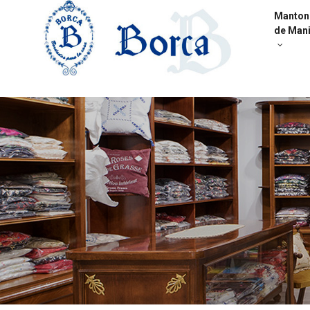
Manton
de Mani