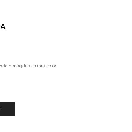
SA
do a máquina en multicolor.
O