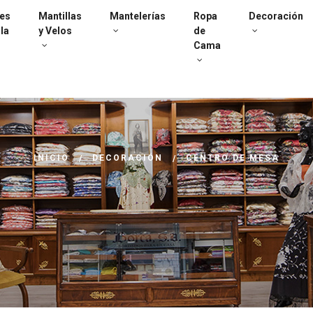
es
Mantillas
Mantelerías
Ropa
Decoración
la
y Velos
de
Cama
INICIO
DECORACIÓN
CENTRO DE MESA