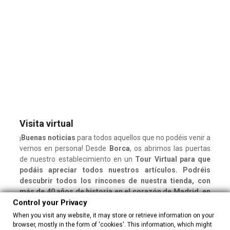
Visita virtual
¡
Buenas noticias
para todos aquellos que no podéis venir a
vernos en persona! Desde
Borca
, os abrimos las puertas
de nuestro establecimiento en un
Tour Virtual
para que
podáis apreciar todos nuestros artículos. Podréis
descubrir todos los rincones de nuestra tienda, con
más de 40 años de historia en el corazón de Madrid, en
Control your Privacy
la castiza calle del Marqués Viudo de Pontejos.
360º
de
bordados
para conocer, infinitos
artículos llenos de
When you visit any website, it may store or retrieve information on your
estilo para la casa
y el cariño por la artesanía textil
browser, mostly in the form of 'cookies'. This information, which might