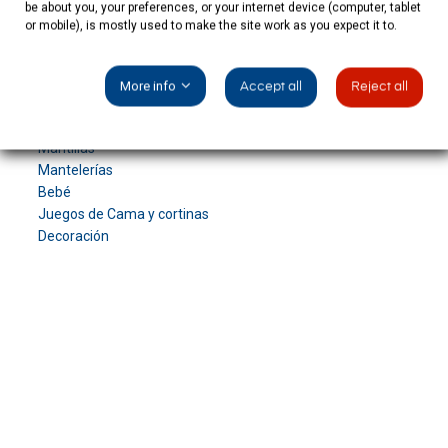
be about you, your preferences, or your internet device (computer, tablet
tradicional española. ¡No dejes pasar esta oportunidad!.
or mobile), is mostly used to make the site work as you expect it to.
Enlaces a las distintas secciones de nuestra tienda (haz
click sobre la sección que te interese visualizar):
More info
Accept all
Reject all
Acceso a la tienda
Mantones
Mantillas
Mantelerías
Bebé
Juegos de Cama y cortinas
Decoración