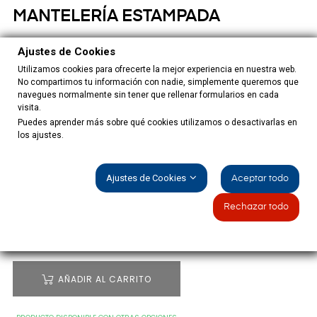
MANTELERÍA ESTAMPADA
Ajustes de Cookies
37,50 €
Utilizamos cookies para ofrecerte la mejor experiencia en nuestra web.
Impuestos incluidos
No compartimos tu información con nadie, simplemente queremos que
navegues normalmente sin tener que rellenar formularios en cada
visita.
Mantelería de 8 cubiertos sin servilletas estampada en blanco
Puedes aprender más sobre qué cookies utilizamos o desactivarlas en
y dorado de Navidad, 100% poliester.
los ajustes.
TAMAÑO: 220X180CM
Ajustes de Cookies
Aceptar todo
Rechazar todo
CANTIDAD
AÑADIR AL CARRITO